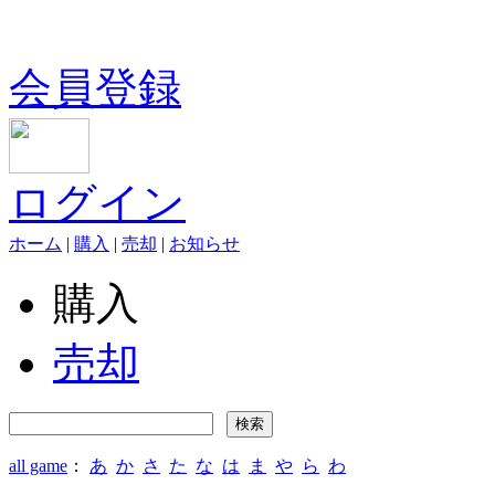
会員登録
ログイン
ホーム
|
購入
|
売却
|
お知らせ
購入
売却
all game
：
あ
か
さ
た
な
は
ま
や
ら
わ