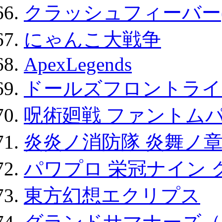
クラッシュフィーバー
にゃんこ大戦争
ApexLegends
ドールズフロントライ
呪術廻戦 ファントムパ
炎炎ノ消防隊 炎舞ノ
パワプロ 栄冠ナイン 
東方幻想エクリプス