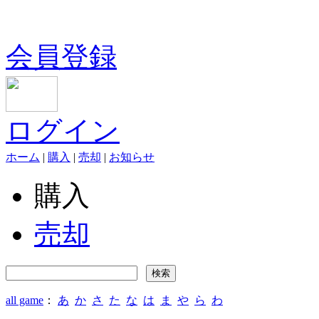
会員登録
ログイン
ホーム
|
購入
|
売却
|
お知らせ
購入
売却
all game
：
あ
か
さ
た
な
は
ま
や
ら
わ