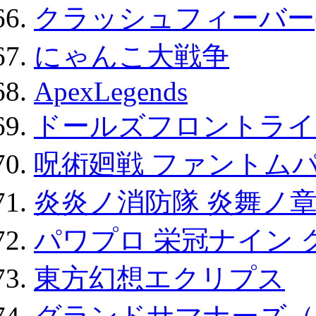
クラッシュフィーバー
にゃんこ大戦争
ApexLegends
ドールズフロントライ
呪術廻戦 ファントムパ
炎炎ノ消防隊 炎舞ノ
パワプロ 栄冠ナイン 
東方幻想エクリプス