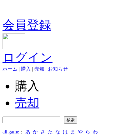
会員登録
ログイン
ホーム
|
購入
|
売却
|
お知らせ
購入
売却
all game
：
あ
か
さ
た
な
は
ま
や
ら
わ