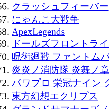
クラッシュフィーバー
にゃんこ大戦争
ApexLegends
ドールズフロントライ
呪術廻戦 ファントムパ
炎炎ノ消防隊 炎舞ノ
パワプロ 栄冠ナイン 
東方幻想エクリプス