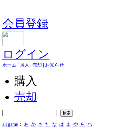
会員登録
ログイン
ホーム
|
購入
|
売却
|
お知らせ
購入
売却
all game
：
あ
か
さ
た
な
は
ま
や
ら
わ