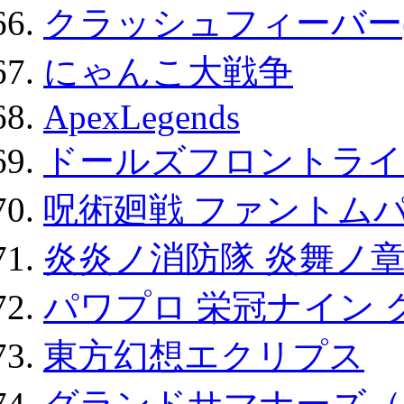
クラッシュフィーバー
にゃんこ大戦争
ApexLegends
ドールズフロントライ
呪術廻戦 ファントムパ
炎炎ノ消防隊 炎舞ノ
パワプロ 栄冠ナイン 
東方幻想エクリプス