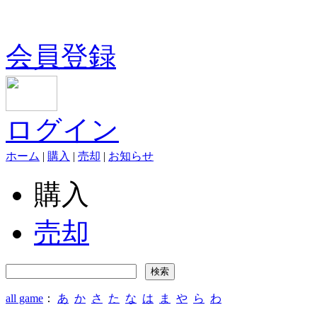
会員登録
ログイン
ホーム
|
購入
|
売却
|
お知らせ
購入
売却
all game
：
あ
か
さ
た
な
は
ま
や
ら
わ