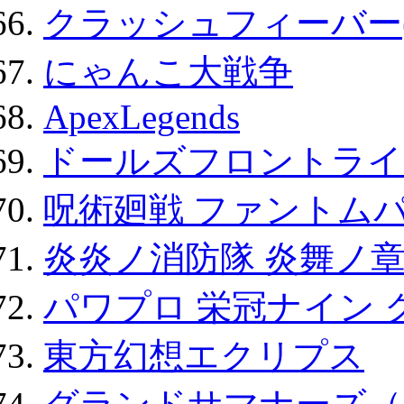
クラッシュフィーバー
にゃんこ大戦争
ApexLegends
ドールズフロントライ
呪術廻戦 ファントムパ
炎炎ノ消防隊 炎舞ノ
パワプロ 栄冠ナイン 
東方幻想エクリプス