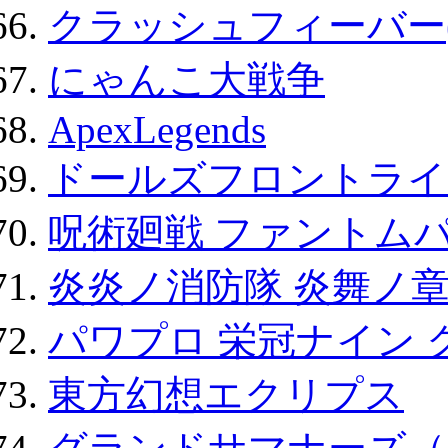
クラッシュフィーバー
にゃんこ大戦争
ApexLegends
ドールズフロントライ
呪術廻戦 ファントムパ
炎炎ノ消防隊 炎舞ノ
パワプロ 栄冠ナイン 
東方幻想エクリプス