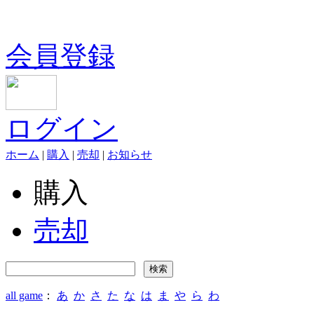
会員登録
ログイン
ホーム
|
購入
|
売却
|
お知らせ
購入
売却
all game
：
あ
か
さ
た
な
は
ま
や
ら
わ