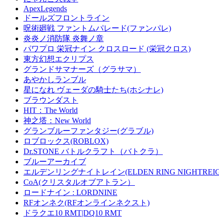
ApexLegends
ドールズフロントライン
呪術廻戦 ファントムパレード(ファンパレ)
炎炎ノ消防隊 炎舞ノ章
パワプロ 栄冠ナイン クロスロード (栄冠クロス)
東方幻想エクリプス
グランドサマナーズ（グラサマ）
あやかしランブル
星になれ ヴェーダの騎士たち(ホシナレ)
ブラウンダスト
HIT：The World
神之塔：New World
グランブルーファンタジー(グラブル)
ロブロックス(ROBLOX)
Dr.STONE バトルクラフト（バトクラ）
ブルーアーカイブ
エルデンリングナイトレイン(ELDEN RING NIGHTREIG
CoA(クリスタルオブアトラン）
ロードナイン : LORDNINE
RFオンネク(RFオンラインネクスト)
ドラクエ10 RMT|DQ10 RMT