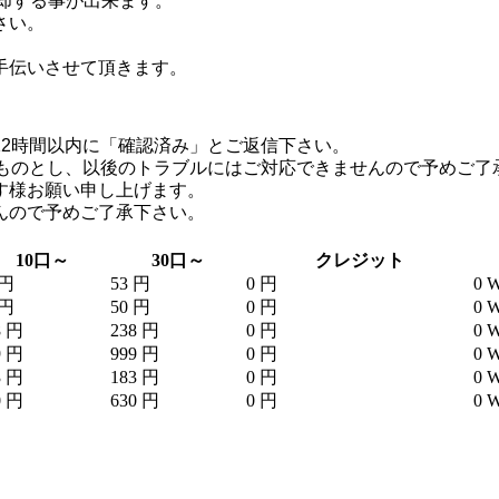
、売却する事が出来ます。
さい。
お手伝いさせて頂きます。
2時間以内に「確認済み」とご返信下さい。
たものとし、以後のトラブルにはご対応できませんので予めご了
す様お願い申し上げます。
んので予めご了承下さい。
10口～
30口～
クレジット
 円
53 円
0 円
0 
 円
50 円
0 円
0 
8 円
238 円
0 円
0 
9 円
999 円
0 円
0 
3 円
183 円
0 円
0 
0 円
630 円
0 円
0 