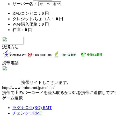
サーバー名：
RM./コンビニ：
0
円
クレジット/ちょコム：
0
円
WM/購入価格：
0
円
在庫：
0
口
決済方法
携帯電話
携帯サイトもございます。
http://www.iroiro-rmt.jp/mobile/
携帯で上のバーコードを読み取るかURLを携帯に送信してア
ゲーム選択
ラグナロク(RO) RMT
チェンクロRMT