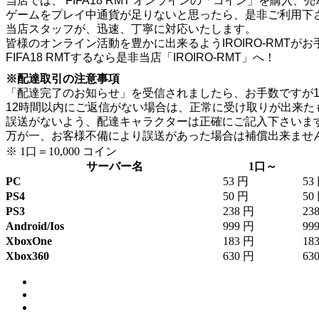
当店では、 FIFA18 RMT オンラインの「コイン」を購入
ゲームをプレイ中通貨が足りないと思ったら、是非ご利用下
当店スタッフが、迅速、丁寧に対応いたします。
皆様のオンライン活動を豊かに出来るようIROIRO-RMTが
FIFA18 RMTするなら是非当店「IROIRO-RMT」へ！
※配達取引の注意事項
「配達完了のお知らせ」を受信されましたら、お手数ですが1
12時間以内にご返信がない場合は、正常に受け取りが出来
誤送がないよう、配達キャラクターは正確にご記入下さいま
万が一、お客様不備により誤送があった場合は補償出来ませ
※ 1口＝10,000 コイン
サーバー名
1口～
PC
53 円
53
PS4
50 円
50
PS3
238 円
23
Android/Ios
999 円
99
XboxOne
183 円
18
Xbox360
630 円
63