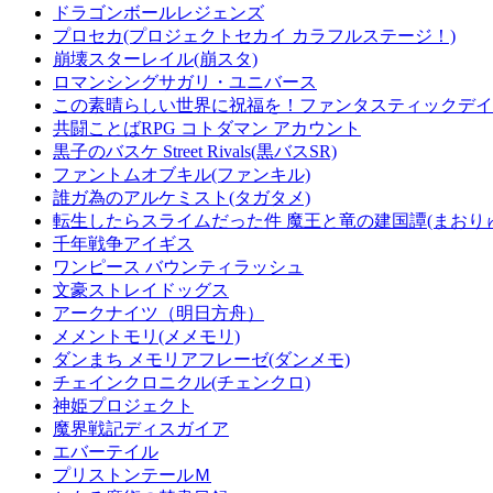
ドラゴンボールレジェンズ
プロセカ(プロジェクトセカイ カラフルステージ！)
崩壊スターレイル(崩スタ)
ロマンシングサガリ・ユニバース
この素晴らしい世界に祝福を！ファンタスティックデイズ
共闘ことばRPG コトダマン アカウント
黒子のバスケ Street Rivals(黒バスSR)
ファントムオブキル(ファンキル)
誰ガ為のアルケミスト(タガタメ)
転生したらスライムだった件 魔王と竜の建国譚(まおり
千年戦争アイギス
ワンピース バウンティラッシュ
文豪ストレイドッグス
アークナイツ（明日方舟）
メメントモリ(メメモリ)
ダンまち メモリアフレーゼ(ダンメモ)
チェインクロニクル(チェンクロ)
神姫プロジェクト
魔界戦記ディスガイア
エバーテイル
プリストンテールＭ