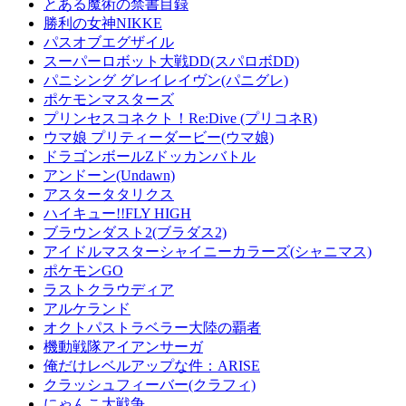
とある魔術の禁書目録
勝利の女神NIKKE
パスオブエグザイル
スーパーロボット大戦DD(スパロボDD)
パニシング グレイレイヴン(パニグレ)
ポケモンマスターズ
プリンセスコネクト！Re:Dive (プリコネR)
ウマ娘 プリティーダービー(ウマ娘)
ドラゴンボールZドッカンバトル
アンドーン(Undawn)
アスタータタリクス
ハイキュー!!FLY HIGH
ブラウンダスト2(ブラダス2)
アイドルマスターシャイニーカラーズ(シャニマス)
ポケモンGO
ラストクラウディア
アルケランド
オクトパストラベラー大陸の覇者
機動戦隊アイアンサーガ
俺だけレベルアップな件：ARISE
クラッシュフィーバー(クラフィ)
にゃんこ大戦争