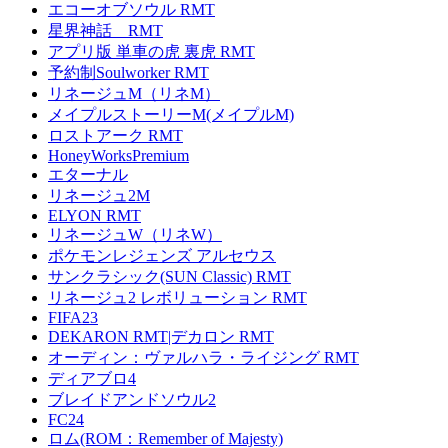
エコーオブソウル RMT
星界神話 RMT
アプリ版 単車の虎 裏虎 RMT
予約制Soulworker RMT
リネージュM（リネM）
メイプルストーリーM(メイプルM)
ロストアーク RMT
HoneyWorksPremium
エターナル
リネージュ2M
ELYON RMT
リネージュW（リネW）
ポケモンレジェンズ アルセウス
サンクラシック(SUN Classic) RMT
リネージュ2 レボリューション RMT
FIFA23
DEKARON RMT|デカロン RMT
オーディン：ヴァルハラ・ライジング RMT
ディアブロ4
ブレイドアンドソウル2
FC24
ロム(ROM：Remember of Majesty)