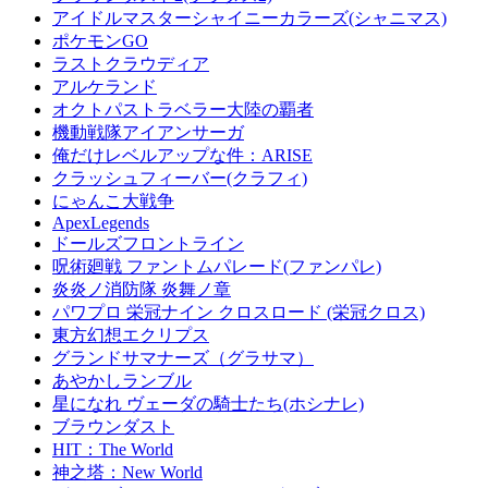
アイドルマスターシャイニーカラーズ(シャニマス)
ポケモンGO
ラストクラウディア
アルケランド
オクトパストラベラー大陸の覇者
機動戦隊アイアンサーガ
俺だけレベルアップな件：ARISE
クラッシュフィーバー(クラフィ)
にゃんこ大戦争
ApexLegends
ドールズフロントライン
呪術廻戦 ファントムパレード(ファンパレ)
炎炎ノ消防隊 炎舞ノ章
パワプロ 栄冠ナイン クロスロード (栄冠クロス)
東方幻想エクリプス
グランドサマナーズ（グラサマ）
あやかしランブル
星になれ ヴェーダの騎士たち(ホシナレ)
ブラウンダスト
HIT：The World
神之塔：New World