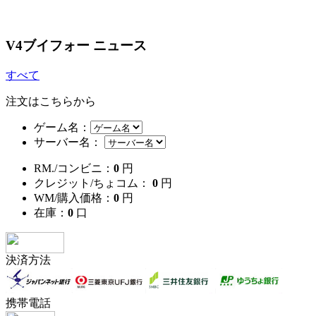
V4ブイフォー ニュース
すべて
注文はこちらから
ゲーム名：
サーバー名：
RM./コンビニ：
0
円
クレジット/ちょコム：
0
円
WM/購入価格：
0
円
在庫：
0
口
決済方法
携帯電話