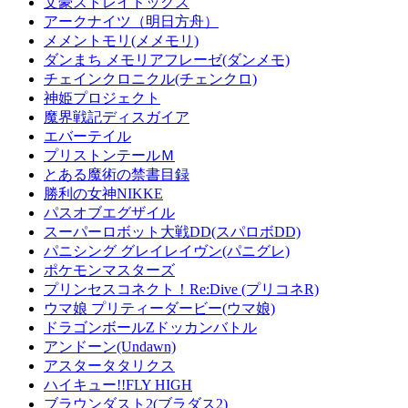
文豪ストレイドッグス
アークナイツ（明日方舟）
メメントモリ(メメモリ)
ダンまち メモリアフレーゼ(ダンメモ)
チェインクロニクル(チェンクロ)
神姫プロジェクト
魔界戦記ディスガイア
エバーテイル
プリストンテールＭ
とある魔術の禁書目録
勝利の女神NIKKE
パスオブエグザイル
スーパーロボット大戦DD(スパロボDD)
パニシング グレイレイヴン(パニグレ)
ポケモンマスターズ
プリンセスコネクト！Re:Dive (プリコネR)
ウマ娘 プリティーダービー(ウマ娘)
ドラゴンボールZドッカンバトル
アンドーン(Undawn)
アスタータタリクス
ハイキュー!!FLY HIGH
ブラウンダスト2(ブラダス2)