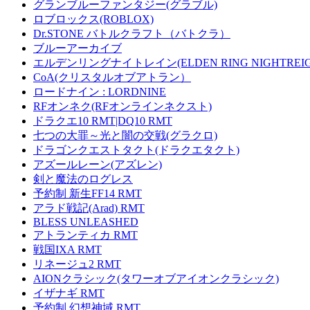
グランブルーファンタジー(グラブル)
ロブロックス(ROBLOX)
Dr.STONE バトルクラフト（バトクラ）
ブルーアーカイブ
エルデンリングナイトレイン(ELDEN RING NIGHTREIG
CoA(クリスタルオブアトラン）
ロードナイン : LORDNINE
RFオンネク(RFオンラインネクスト)
ドラクエ10 RMT|DQ10 RMT
七つの大罪～光と闇の交戦(グラクロ)
ドラゴンクエストタクト(ドラクエタクト)
アズールレーン(アズレン)
剣と魔法のログレス
予約制 新生FF14 RMT
アラド戦記(Arad) RMT
BLESS UNLEASHED
アトランティカ RMT
戦国IXA RMT
リネージュ2 RMT
AIONクラシック(タワーオブアイオンクラシック)
イザナギ RMT
予約制 幻想神域 RMT