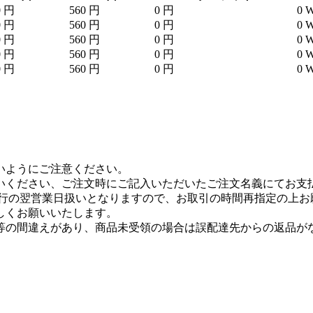
0 円
560 円
0 円
0 
0 円
560 円
0 円
0 
0 円
560 円
0 円
0 
0 円
560 円
0 円
0 
0 円
560 円
0 円
0 
いようにご注意ください。
いください、ご注文時にご記入いただいたご注文名義にてお支
、銀行の翌営業日扱いとなりますので、お取引の時間再指定の上
しくお願いいたします。
等の間違えがあり、商品未受領の場合は誤配達先からの返品が