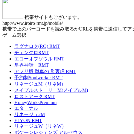
携帯サイトもございます。
http://www.iroiro-rmt.jp/mobile/
携帯で上のバーコードを読み取るかURLを携帯に送信してア
ゲーム選択
ラグナロク(RO) RMT
チェンクロRMT
エコーオブソウル RMT
星界神話 RMT
アプリ版 単車の虎 裏虎 RMT
予約制Soulworker RMT
リネージュM（リネM）
メイプルストーリーM(メイプルM)
ロストアーク RMT
HoneyWorksPremium
エターナル
リネージュ2M
ELYON RMT
リネージュW（リネW）
ポケモンレジェンズ アルセウス