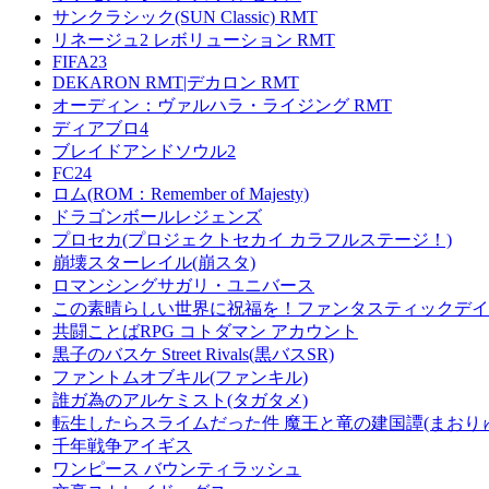
サンクラシック(SUN Classic) RMT
リネージュ2 レボリューション RMT
FIFA23
DEKARON RMT|デカロン RMT
オーディン：ヴァルハラ・ライジング RMT
ディアブロ4
ブレイドアンドソウル2
FC24
ロム(ROM：Remember of Majesty)
ドラゴンボールレジェンズ
プロセカ(プロジェクトセカイ カラフルステージ！)
崩壊スターレイル(崩スタ)
ロマンシングサガリ・ユニバース
この素晴らしい世界に祝福を！ファンタスティックデイズ
共闘ことばRPG コトダマン アカウント
黒子のバスケ Street Rivals(黒バスSR)
ファントムオブキル(ファンキル)
誰ガ為のアルケミスト(タガタメ)
転生したらスライムだった件 魔王と竜の建国譚(まおり
千年戦争アイギス
ワンピース バウンティラッシュ