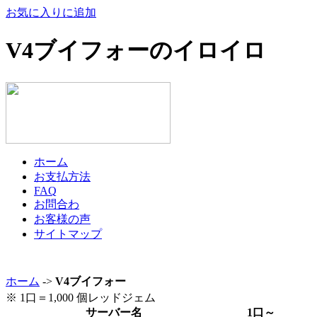
お気に入りに追加
V4ブイフォーのイロイロ
ホーム
お支払方法
FAQ
お問合わ
お客様の声
サイトマップ
ホーム
->
V4ブイフォー
※ 1口＝1,000 個レッドジェム
サーバー名
1口～