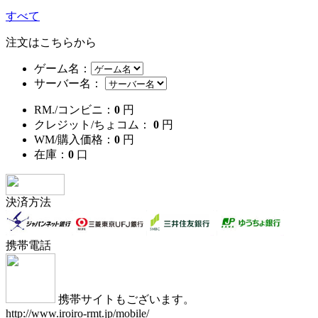
すべて
注文はこちらから
ゲーム名：
サーバー名：
RM./コンビニ：
0
円
クレジット/ちょコム：
0
円
WM/購入価格：
0
円
在庫：
0
口
決済方法
携帯電話
携帯サイトもございます。
http://www.iroiro-rmt.jp/mobile/