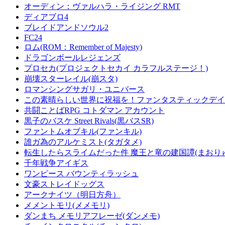
オーディン：ヴァルハラ・ライジング RMT
ディアブロ4
ブレイドアンドソウル2
FC24
ロム(ROM：Remember of Majesty)
ドラゴンボールレジェンズ
プロセカ(プロジェクトセカイ カラフルステージ！)
崩壊スターレイル(崩スタ)
ロマンシングサガリ・ユニバース
この素晴らしい世界に祝福を！ファンタスティックデイズ
共闘ことばRPG コトダマン アカウント
黒子のバスケ Street Rivals(黒バスSR)
ファントムオブキル(ファンキル)
誰ガ為のアルケミスト(タガタメ)
転生したらスライムだった件 魔王と竜の建国譚(まおり
千年戦争アイギス
ワンピース バウンティラッシュ
文豪ストレイドッグス
アークナイツ（明日方舟）
メメントモリ(メメモリ)
ダンまち メモリアフレーゼ(ダンメモ)