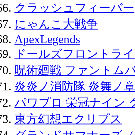
クラッシュフィーバー
にゃんこ大戦争
ApexLegends
ドールズフロントライ
呪術廻戦 ファントムパ
炎炎ノ消防隊 炎舞ノ
パワプロ 栄冠ナイン 
東方幻想エクリプス