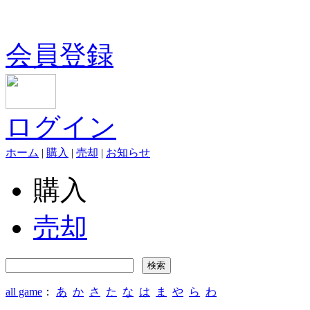
会員登録
ログイン
ホーム
|
購入
|
売却
|
お知らせ
購入
売却
all game
：
あ
か
さ
た
な
は
ま
や
ら
わ