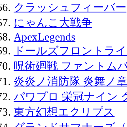
クラッシュフィーバー
にゃんこ大戦争
ApexLegends
ドールズフロントライ
呪術廻戦 ファントムパ
炎炎ノ消防隊 炎舞ノ
パワプロ 栄冠ナイン 
東方幻想エクリプス