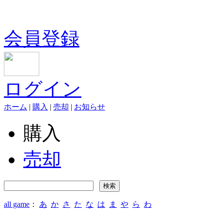
会員登録
ログイン
ホーム
|
購入
|
売却
|
お知らせ
購入
売却
all game
：
あ
か
さ
た
な
は
ま
や
ら
わ