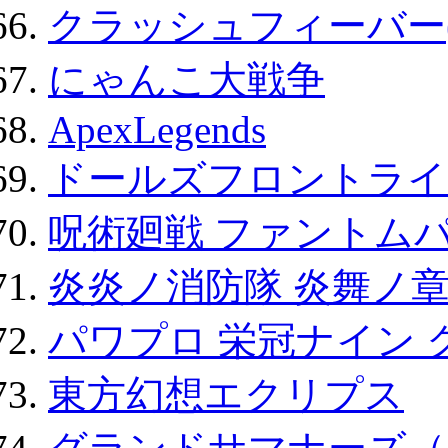
クラッシュフィーバー
にゃんこ大戦争
ApexLegends
ドールズフロントライ
呪術廻戦 ファントムパ
炎炎ノ消防隊 炎舞ノ
パワプロ 栄冠ナイン 
東方幻想エクリプス