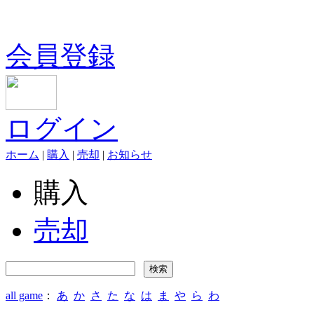
会員登録
ログイン
ホーム
|
購入
|
売却
|
お知らせ
購入
売却
all game
：
あ
か
さ
た
な
は
ま
や
ら
わ