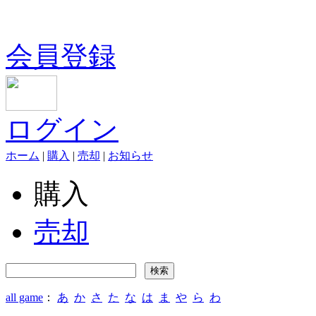
会員登録
ログイン
ホーム
|
購入
|
売却
|
お知らせ
購入
売却
all game
：
あ
か
さ
た
な
は
ま
や
ら
わ