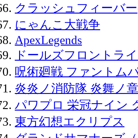
クラッシュフィーバー
にゃんこ大戦争
ApexLegends
ドールズフロントライ
呪術廻戦 ファントムパ
炎炎ノ消防隊 炎舞ノ
パワプロ 栄冠ナイン 
東方幻想エクリプス