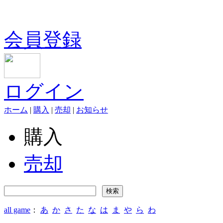
会員登録
ログイン
ホーム
|
購入
|
売却
|
お知らせ
購入
売却
all game
：
あ
か
さ
た
な
は
ま
や
ら
わ