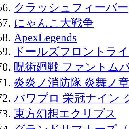
クラッシュフィーバー
にゃんこ大戦争
ApexLegends
ドールズフロントライ
呪術廻戦 ファントムパ
炎炎ノ消防隊 炎舞ノ
パワプロ 栄冠ナイン 
東方幻想エクリプス