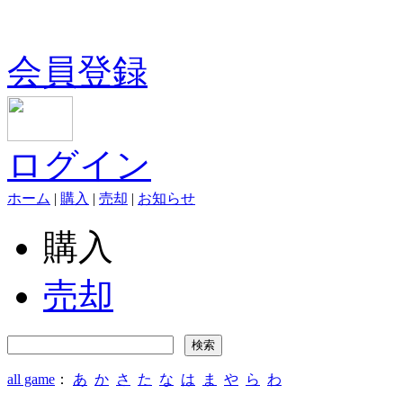
会員登録
ログイン
ホーム
|
購入
|
売却
|
お知らせ
購入
売却
all game
：
あ
か
さ
た
な
は
ま
や
ら
わ