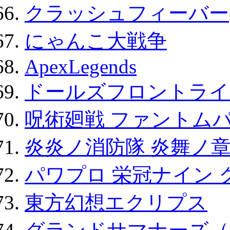
クラッシュフィーバー
にゃんこ大戦争
ApexLegends
ドールズフロントライ
呪術廻戦 ファントムパ
炎炎ノ消防隊 炎舞ノ
パワプロ 栄冠ナイン 
東方幻想エクリプス