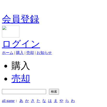
会員登録
ログイン
ホーム
|
購入
|
売却
|
お知らせ
購入
売却
all game
：
あ
か
さ
た
な
は
ま
や
ら
わ