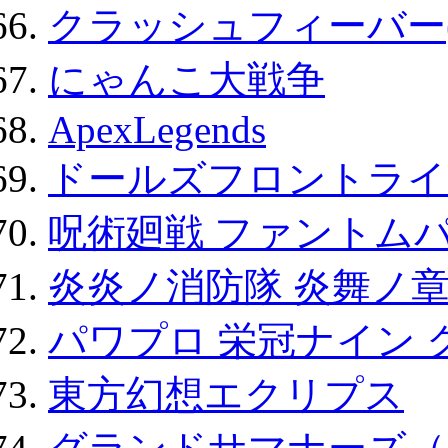
クラッシュフィーバー
にゃんこ大戦争
ApexLegends
ドールズフロントライ
呪術廻戦 ファントムパ
炎炎ノ消防隊 炎舞ノ
パワプロ 栄冠ナイン 
東方幻想エクリプス