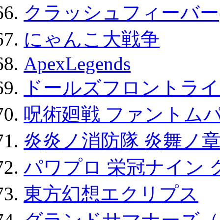
クラッシュフィーバー
にゃんこ大戦争
ApexLegends
ドールズフロントライ
呪術廻戦 ファントムパ
炎炎ノ消防隊 炎舞ノ
パワプロ 栄冠ナイン 
東方幻想エクリプス