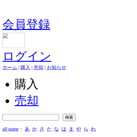
会員登録
ログイン
ホーム
|
購入
|
売却
|
お知らせ
購入
売却
all game
：
あ
か
さ
た
な
は
ま
や
ら
わ