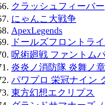
クラッシュフィーバー
にゃんこ大戦争
ApexLegends
ドールズフロントライ
呪術廻戦 ファントムパ
炎炎ノ消防隊 炎舞ノ
パワプロ 栄冠ナイン 
東方幻想エクリプス