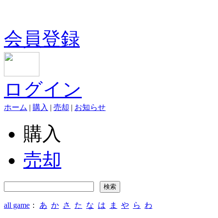
会員登録
ログイン
ホーム
|
購入
|
売却
|
お知らせ
購入
売却
all game
：
あ
か
さ
た
な
は
ま
や
ら
わ