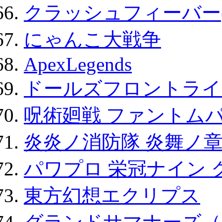
クラッシュフィーバー
にゃんこ大戦争
ApexLegends
ドールズフロントライ
呪術廻戦 ファントムパ
炎炎ノ消防隊 炎舞ノ
パワプロ 栄冠ナイン 
東方幻想エクリプス