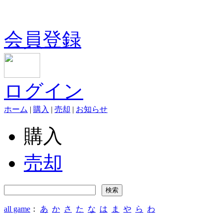
会員登録
ログイン
ホーム
|
購入
|
売却
|
お知らせ
購入
売却
all game
：
あ
か
さ
た
な
は
ま
や
ら
わ