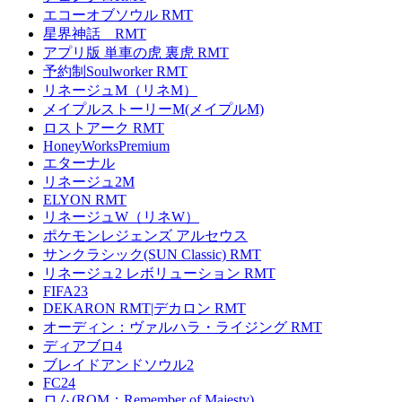
エコーオブソウル RMT
星界神話 RMT
アプリ版 単車の虎 裏虎 RMT
予約制Soulworker RMT
リネージュM（リネM）
メイプルストーリーM(メイプルM)
ロストアーク RMT
HoneyWorksPremium
エターナル
リネージュ2M
ELYON RMT
リネージュW（リネW）
ポケモンレジェンズ アルセウス
サンクラシック(SUN Classic) RMT
リネージュ2 レボリューション RMT
FIFA23
DEKARON RMT|デカロン RMT
オーディン：ヴァルハラ・ライジング RMT
ディアブロ4
ブレイドアンドソウル2
FC24
ロム(ROM：Remember of Majesty)