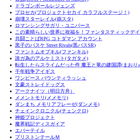
ドラゴンボールレジェンズ
プロセカ(プロジェクトセカイ カラフルステージ！)
崩壊スターレイル(崩スタ)
ロマンシングサガリ・ユニバース
この素晴らしい世界に祝福を！ファンタスティックデイズ
共闘ことばRPG コトダマン アカウント
黒子のバスケ Street Rivals(黒バスSR)
ファントムオブキル(ファンキル)
誰ガ為のアルケミスト(タガタメ)
転生したらスライムだった件 魔王と竜の建国譚(まおり
千年戦争アイギス
ワンピース バウンティラッシュ
文豪ストレイドッグス
アークナイツ（明日方舟）
メメントモリ(メメモリ)
ダンまち メモリアフレーゼ(ダンメモ)
チェインクロニクル(チェンクロ)
神姫プロジェクト
魔界戦記ディスガイア
エバーテイル
プリストンテールＭ