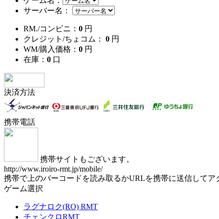
ゲーム名：
サーバー名：
RM./コンビニ：
0
円
クレジット/ちょコム：
0
円
WM/購入価格：
0
円
在庫：
0
口
決済方法
携帯電話
携帯サイトもございます。
http://www.iroiro-rmt.jp/mobile/
携帯で上のバーコードを読み取るかURLを携帯に送信してア
ゲーム選択
ラグナロク(RO) RMT
チェンクロRMT