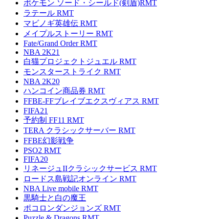
ポケモン ソード・シールド(剣盾)RMT
ラテール RMT
マビノギ英雄伝 RMT
メイプルストーリー RMT
Fate/Grand Order RMT
NBA 2K21
白猫プロジェクトジュエル RMT
モンスターストライク RMT
NBA 2K20
ハンコイン商品券 RMT
FFBE-FFブレイブエクスヴィアス RMT
FIFA21
予約制 FF11 RMT
TERA クラシックサーバー RMT
FFBE幻影戦争
PSO2 RMT
FIFA20
リネージュIIクラシックサービス RMT
ロードス島戦記オンライン RMT
NBA Live mobile RMT
黒騎士と白の魔王
ポコロンダンジョンズ RMT
Puzzle & Dragons RMT