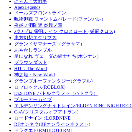
にゃんこ大戦争
ApexLegends
ドールズフロントライン
呪術廻戦 ファントムパレード(ファンパレ)
炎炎ノ消防隊 炎舞ノ章
パワプロ 栄冠ナイン クロスロード (栄冠クロス)
東方幻想エクリプス
グランドサマナーズ（グラサマ）
あやかしランブル
星になれ ヴェーダの騎士たち(ホシナレ)
ブラウンダスト
HIT：The World
神之塔：New World
グランブルーファンタジー(グラブル)
ロブロックス(ROBLOX)
Dr.STONE バトルクラフト（バトクラ）
ブルーアーカイブ
エルデンリングナイトレイン(ELDEN RING NIGHTREIG
CoA(クリスタルオブアトラン）
ロードナイン : LORDNINE
RFオンネク(RFオンラインネクスト)
ドラクエ10 RMT|DQ10 RMT