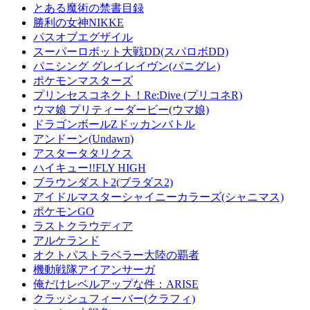
とある魔術の禁書目録
勝利の女神NIKKE
パスオブエグザイル
スーパーロボット大戦DD(スパロボDD)
パニシング グレイレイヴン(パニグレ)
ポケモンマスターズ
プリンセスコネクト！Re:Dive (プリコネR)
ウマ娘 プリティーダービー(ウマ娘)
ドラゴンボールZドッカンバトル
アンドーン(Undawn)
アスタータタリクス
ハイキュー!!FLY HIGH
ブラウンダスト2(ブラダス2)
アイドルマスターシャイニーカラーズ(シャニマス)
ポケモンGO
ラストクラウディア
アルケランド
オクトパストラベラー大陸の覇者
機動戦隊アイアンサーガ
俺だけレベルアップな件：ARISE
クラッシュフィーバー(クラフィ)