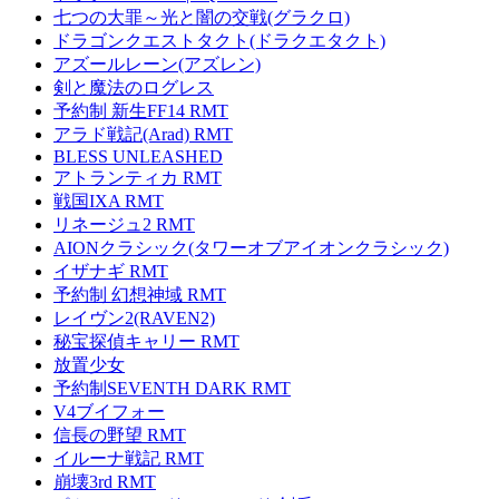
七つの大罪～光と闇の交戦(グラクロ)
ドラゴンクエストタクト(ドラクエタクト)
アズールレーン(アズレン)
剣と魔法のログレス
予約制 新生FF14 RMT
アラド戦記(Arad) RMT
BLESS UNLEASHED
アトランティカ RMT
戦国IXA RMT
リネージュ2 RMT
AIONクラシック(タワーオブアイオンクラシック)
イザナギ RMT
予約制 幻想神域 RMT
レイヴン2(RAVEN2)
秘宝探偵キャリー RMT
放置少女
予約制SEVENTH DARK RMT
V4ブイフォー
信長の野望 RMT
イルーナ戦記 RMT
崩壊3rd RMT